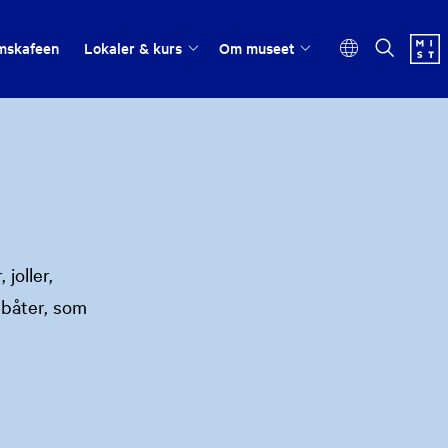
mskafeen
Lokaler & kurs
Om museet
joller,
 båter, som