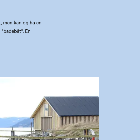
t, men kan og ha en
n "badebåt". En