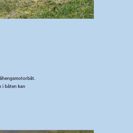
 påhengsmotorbåt.
n i båten kan