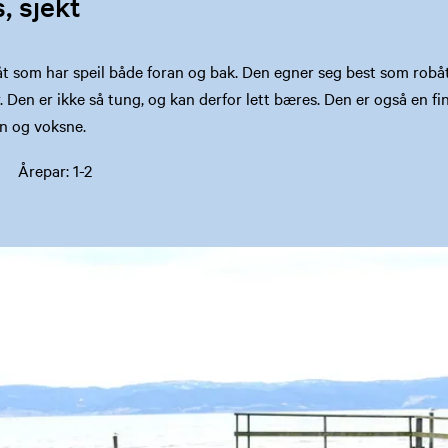
, sjekt
båt som har speil både foran og bak. Den egner seg best som robå
 Den er ikke så tung, og kan derfor lett bæres. Den er også en fi
rn og voksne.
 Årepar: 1-2