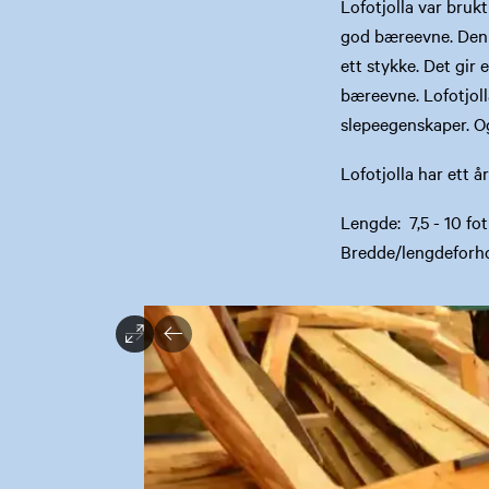
Lofotjolla var bruk
god bæreevne. Den t
ett stykke. Det gir 
bæreevne. Lofotjoll
slepeegenskaper. Og
Lofotjolla har ett å
Lengde: 7,5 -
Bredde/lengdeforho