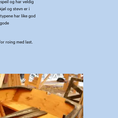
speil og har veldig
øl og stevn er i
 typene har like god
 gode
for roing med last.