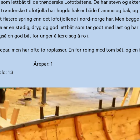
t som lettbåt til de trønderske Lofotbåtene. De har stevn og akter
rønderske Lofotjolla har hogde halser både framme og bak, og kj
et flatere spring enn det lofotjollene i nord-norge har. Men begge
a er en stødig, dryg og god lettbåt som tar godt med last og har
så en god båt for unger å lære seg å ro i.
repar, men har ofte to roplasser. En for roing med tom båt, og en 
 10 fot Årepar: 1
ld: 1:3