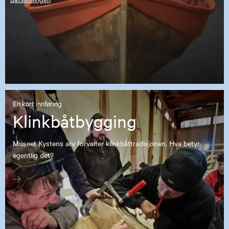
En kort innføring
Klinkbåtbygging
Museet Kystens arv forvalter klinkbåttradisjonen. Hva betyr
egentlig det?