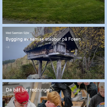
Med Saemien Sijte
Bygging av samisk stabbur på Fosen
Da båt ble redningen