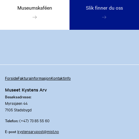
Museumskaféen
Slik finner du oss
Forside
Fakturainformasjon
Kontaktinfo
Museet Kystens Arv
Besøksadresse:
Myrssjøen 44
7105 Stadsbygd
Telefon:
(+47) 73 85 55 60
E-post
kystensarv.post@mist.no