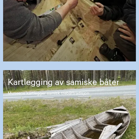
Kartlegging av samiske båter
Museene kartlegger samisk trebåttradisjon