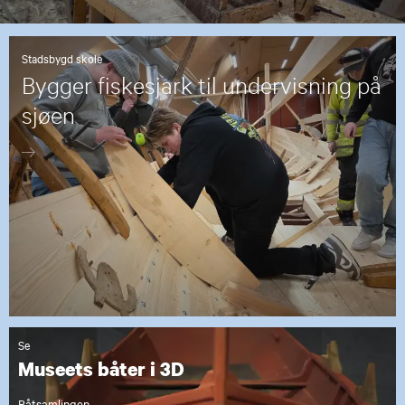
Stadsbygd skole
Bygger fiskesjark til undervisning på
sjøen
Se
Museets båter i 3D
Båtsamlingen