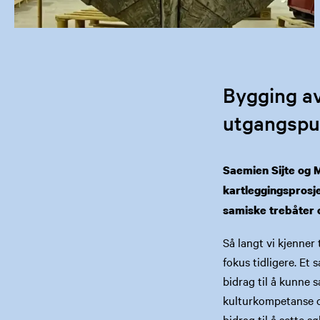
Bygging av
utgangspu
Saemien Sijte og M
kartleggingsprosje
samiske trebåter 
Så langt vi kjenner 
fokus tidligere. Et
bidrag til å kunne
kulturkompetanse o
bidrag til å sette 