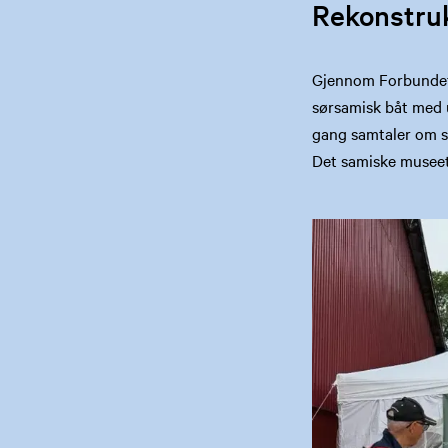
Rekonstruk
Gjennom Forbundet 
sørsamisk båt med u
gang samtaler om sø
Det samiske museet 