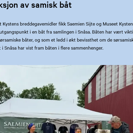
sjon av samisk båt
Kystens breddegavemidler fikk Saemien Sijte og Museet Kysten
tgangspunkt i en båt fra samlingen i Snåsa. Båten har vært viktig
rsamiske båter, og som et ledd i økt bevissthet om de sørsamisk
i Snåsa har vist fram båten i flere sammenhenger.