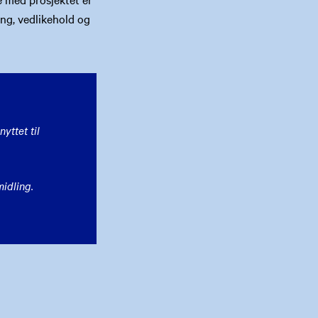
ing, vedlikehold og
yttet til
midling.