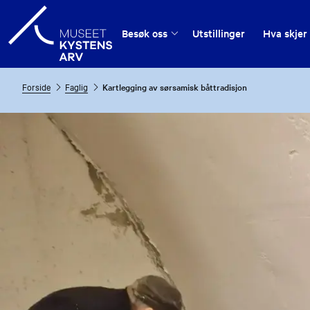
Besøk oss
Utstillinger
Hva skjer
Forside
Faglig
Kartlegging av sørsamisk båttradisjon