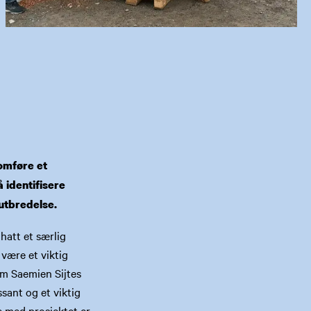
nomføre et
 identifisere
utbredelse.
 hatt et særlig
 være et viktig
om Saemien Sijtes
ant og et viktig
e med prosjektet er