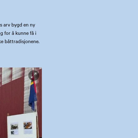
s arv bygd en ny
 for å kunne få i
e båttradisjonene.