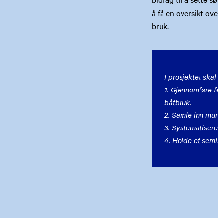
å få en oversikt ov
bruk.
I prosjektet skal 
1. Gjennomføre f
båtbruk.
2. Samle inn mun
3. Systematisere
4. Holde et semi