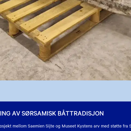
ING AV SØRSAMISK BÅTTRADISJON
osjekt mellom Saemien Sijte og Museet Kystens arv med støtte fra 