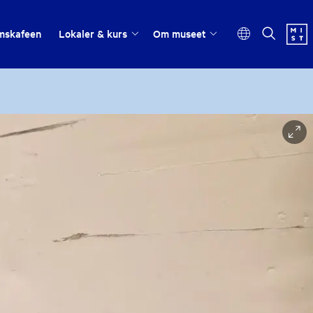
mskafeen
Lokaler & kurs
Om museet