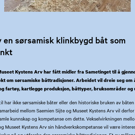
 en sørsamisk klinkbygd båt som
nkt
useet Kystens Arv har fått midler fra Sametinget til å gjen
kt om sørsamiske båttradisjoner. Arbeidet vil dreie seg om å
og fartøy, kartlegge produksjon, båttyper, bruksområder og 
til har ikke sørsamiske båter eller den historiske bruken av båten
 samarbeid mellom Saemien Sijte og Museet Kystens Arv vil derfor
 samle kunnskap og kompetanse om dette. Vekselvirkningen mell
g Museet Kystens Arv sin håndverkskompetanse vil være interess
søkelys på og utforske den sørsamiske båttradisjonen. Et av målen