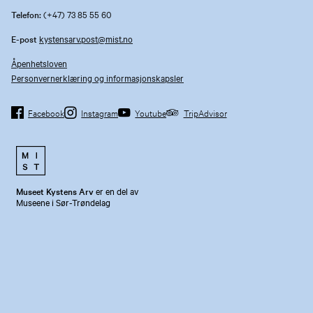
Telefon:
(+47) 73 85 55 60
E-post
kystensarv.post@mist.no
Åpenhetsloven
Personvernerklæring og informasjonskapsler
Facebook
Instagram
Youtube
TripAdvisor
Museet Kystens Arv
er en del av
Museene i Sør-Trøndelag