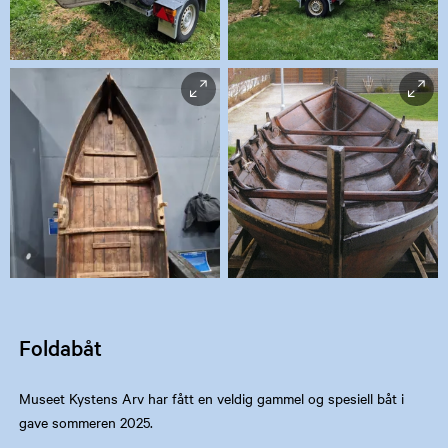
Bildet er hentet fra
Bildet er hentet fra
digitaltmuseum.org
digitaltmuseum.org
- Eier: Museet kystens arv
- Eier: Museet kystens arv
Bildet er hentet fra
Bildet er hentet fra
digitaltmuseum.org
digitaltmuseum.org
- Eier: Museet kystens arv
- Eier: Museet kystens arv
Foldabåt
Museet Kystens Arv har fått en veldig gammel og spesiell båt i
gave sommeren 2025.