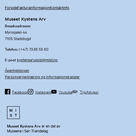
Forside
Fakturainformasjon
Kontaktinfo
Museet Kystens Arv
Besøksadresse:
Myrssjøen 44
7105 Stadsbygd
Telefon:
(+47) 73 85 55 60
E-post
kystensarv.post@mist.no
Åpenhetsloven
Personvernerklæring og informasjonskapsler
Facebook
Instagram
Youtube
TripAdvisor
Museet Kystens Arv
er en del av
Museene i Sør-Trøndelag