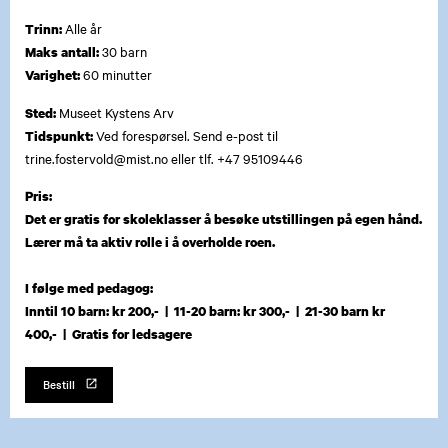
Alle år
Trinn:
30 barn
Maks antall:
60 minutter
Varighet:
Museet Kystens Arv
Sted:
Ved forespørsel. Send e-post til
Tidspunkt:
trine.fostervold@mist.no eller tlf. +47 95109446
Pris:
Det er gratis for skoleklasser å besøke utstillingen på egen hånd.
Lærer må ta aktiv rolle i å overholde roen.
I følge med pedagog:
Inntil 10 barn: kr 200,- | 11-20 barn: kr 300,- | 21-30 barn kr
400,- | Gratis for ledsagere
Bestill