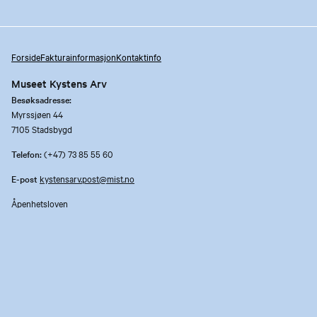
Forside
Fakturainformasjon
Kontaktinfo
Museet Kystens Arv
Besøksadresse:
Myrssjøen 44
7105 Stadsbygd
Telefon:
(+47) 73 85 55 60
E-post
kystensarv.post@mist.no
Åpenhetsloven
Personvernerklæring og informasjonskapsler
Facebook
Instagram
Youtube
TripAdvisor