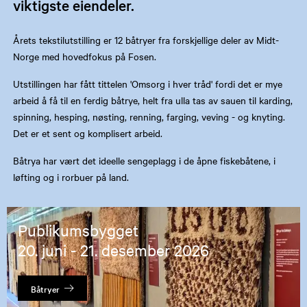
viktigste eiendeler.
Årets tekstilutstilling er 12 båtryer fra forskjellige deler av Midt-
Norge med hovedfokus på Fosen.
Utstillingen har fått tittelen 'Omsorg i hver tråd' fordi det er mye
arbeid å få til en ferdig båtrye, helt fra ulla tas av sauen til karding,
spinning, hesping, nøsting, renning, farging, veving - og knyting.
Det er et sent og komplisert arbeid.
Båtrya har vært det ideelle sengeplagg i de åpne fiskebåtene, i
løfting og i rorbuer på land.
Publikumsbygget
20. juni - 21. desember 2026
Båtryer