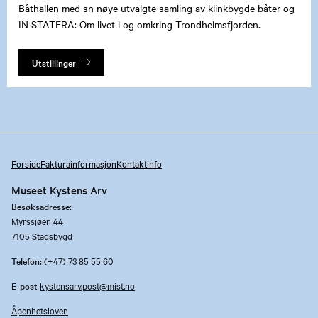
Båthallen med sn nøye utvalgte samling av klinkbygde båter og
IN STATERA: Om livet i og omkring Trondheimsfjorden.
Utstillinger
Forside
Fakturainformasjon
Kontaktinfo
Museet Kystens Arv
Besøksadresse:
Myrssjøen 44
7105 Stadsbygd
Telefon:
(+47) 73 85 55 60
E-post
kystensarv.post@mist.no
Åpenhetsloven