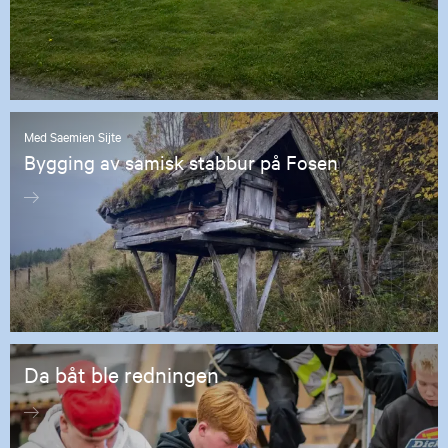
Med Saemien Sijte
Bygging av samisk stabbur på Fosen
Da båt ble redningen