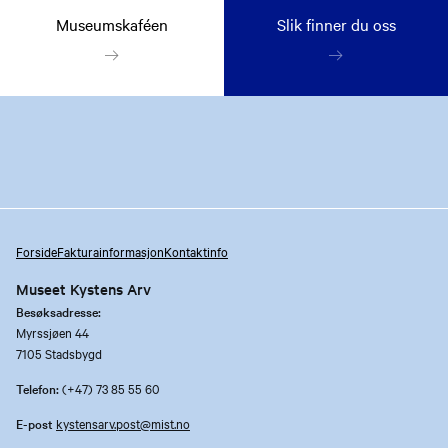
Museumskaféen
Slik finner du oss
Forside
Fakturainformasjon
Kontaktinfo
Museet Kystens Arv
Besøksadresse:
Myrssjøen 44
7105 Stadsbygd
Telefon:
(+47) 73 85 55 60
E-post
kystensarv.post@mist.no