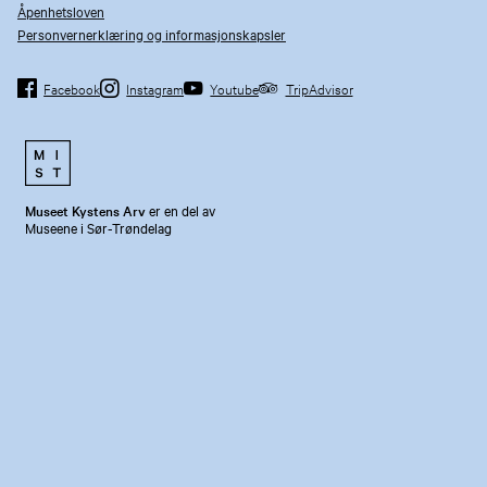
Åpenhetsloven
Personvernerklæring og informasjonskapsler
Facebook
Instagram
Youtube
TripAdvisor
Museet Kystens Arv
er en del av
Museene i Sør-Trøndelag