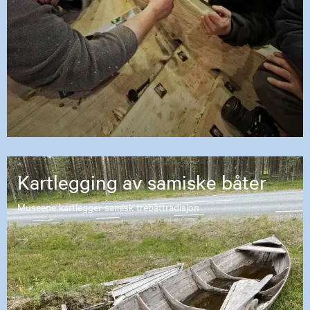
Kartlegging av samiske båter
Museene kartlegger samisk trebåttradisjon