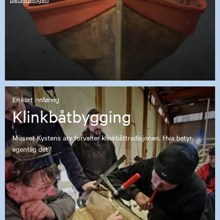
En kort innføring
Klinkbåtbygging
Museet Kystens arv forvalter klinkbåttradisjonen. Hva betyr
egentlig det?