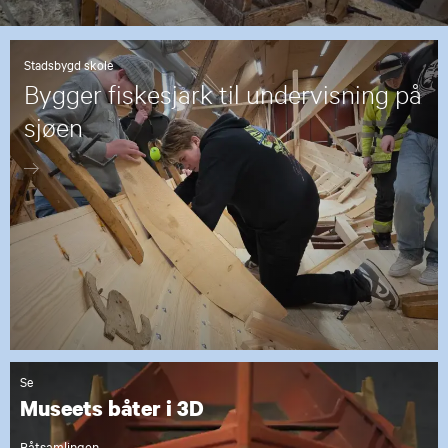
Stadsbygd skole
Bygger fiskesjark til undervisning på
sjøen
Se
Museets båter i 3D
Båtsamlingen