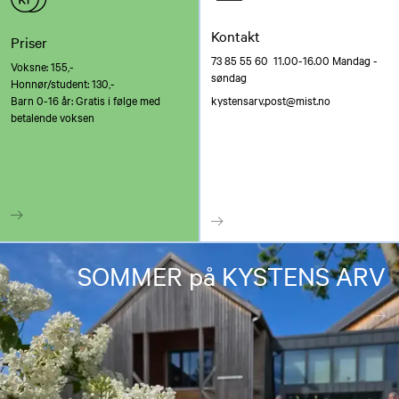
Kontakt
Priser
73 85 55 60 11.00-16.00 Mandag -
Voksne: 155,-
søndag
Honnør/student: 130,-
Barn 0-16 år: Gratis i følge med
kystensarv.post@mist.no
betalende voksen
SOMMER på KYSTENS ARV